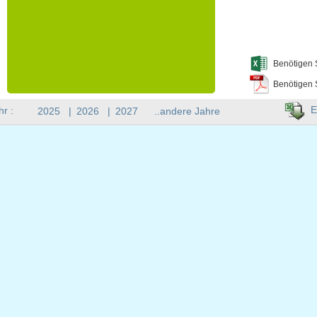
Benötigen 
Benötigen 
E
hr :
2025
|
2026
|
2027
..andere Jahre