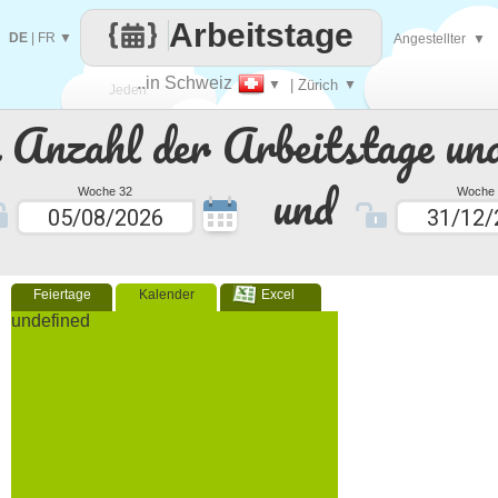
Arbeitstage
DE
|
FR
▼
Angestellter
▼
..in Schweiz
▼
| Zürich
▼
Jeden
e Anzahl der Arbeitstage un
Tag
und
Woche 32
Woche 
Feiertage
Kalender
Excel
undefined