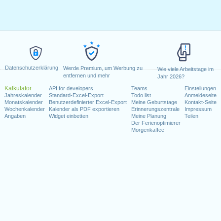
Datenschutzerklärung
Werde Premium, um Werbung zu
Wie viele Arbeitstage im
entfernen und mehr
Jahr 2026?
Kalkulator
API for developers
Teams
Einstellungen
Jahreskalender
Standard-Excel-Export
Todo list
Anmeldeseite
Monatskalender
Benutzerdefinierter Excel-Export
Meine Geburtstage
Kontakt-Seite
Wochenkalender
Kalender als PDF exportieren
Erinnerungszentrale
Impressum
Angaben
Widget einbetten
Meine Planung
Teilen
Der Ferienoptimierer
Morgenkaffee