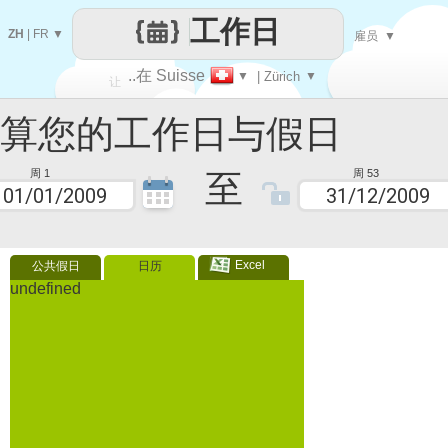
工作日
ZH
|
FR
▼
雇员
▼
..在 Suisse
▼
| Zürich
▼
让
您的工作日与假日
每一天
至
周 1
周 53
Excel
公共假日
日历
undefined