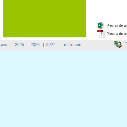
Precisa de u
Precisa de u
E
 ano :
2025
|
2026
|
2027
..outro ano