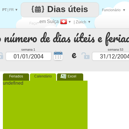
Dias úteis
PT
|
FR
▼
Funcionário
▼
..em Suíça
▼
| Zürich
▼
Faça
 número de dias úteis e feria
cada
e
semana 1
semana 53
Feriados
Calendário
Excel
undefined