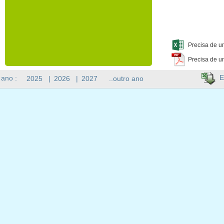
Precisa de u
Precisa de u
E
 ano :
2025
|
2026
|
2027
..outro ano