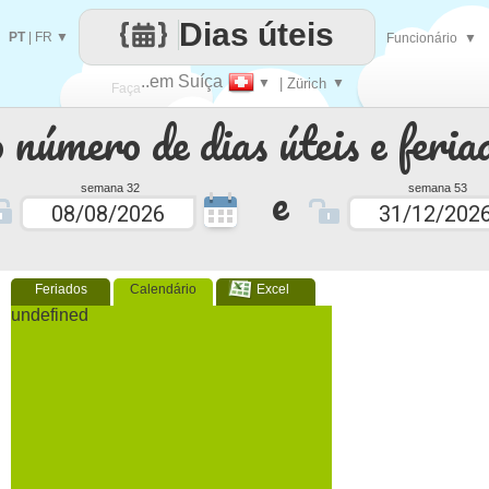
Dias úteis
PT
|
FR
▼
Funcionário
▼
..em Suíça
▼
| Zürich
▼
Faça
 número de dias úteis e feria
cada
e
semana 32
semana 53
Feriados
Calendário
Excel
undefined