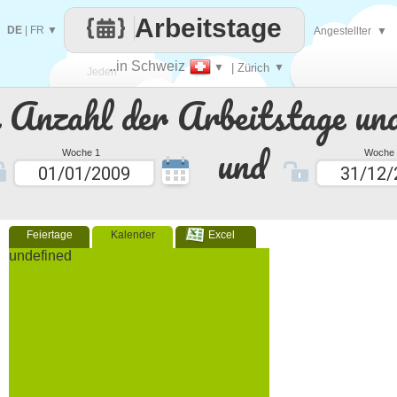
Arbeitstage
DE
|
FR
▼
Angestellter
▼
..in Schweiz
▼
| Zürich
▼
Jeden
e Anzahl der Arbeitstage un
Tag
und
Woche 1
Woche 
Feiertage
Kalender
Excel
undefined