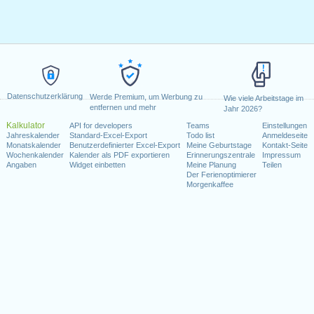
Datenschutzerklärung
Werde Premium, um Werbung zu
Wie viele Arbeitstage im
entfernen und mehr
Jahr 2026?
Kalkulator
API for developers
Teams
Einstellungen
Jahreskalender
Standard-Excel-Export
Todo list
Anmeldeseite
Monatskalender
Benutzerdefinierter Excel-Export
Meine Geburtstage
Kontakt-Seite
Wochenkalender
Kalender als PDF exportieren
Erinnerungszentrale
Impressum
Angaben
Widget einbetten
Meine Planung
Teilen
Der Ferienoptimierer
Morgenkaffee