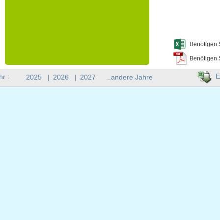
Benötigen 
Benötigen 
E
hr :
2025
|
2026
|
2027
..andere Jahre